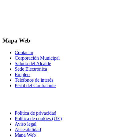
Mapa Web
Contactar
Corporación Municipal
Saludo del Alcalde
Sede Electrónica
Empleo
Teléfonos de interés
Perfil del Contratante
Correo electrónico
Política de privacidad
Política de cookies (UE)
Aviso legal
Accesibilidad
Mapa Web