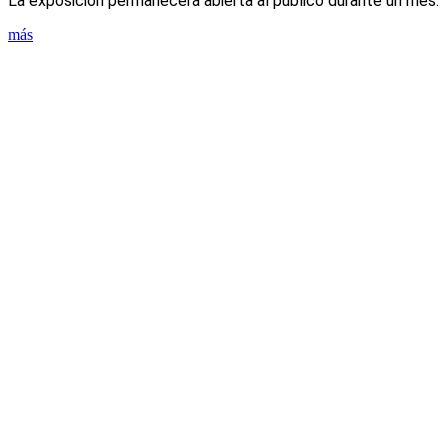
La exposición permanecerá abierta al público durante un mes.
más